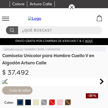
Colore
Arturo Calle
¿QUÉ BUSCAS?
ENVÍO GRATIS POR COMPRAS DE $300.000 T & C
AQUÍ
HOMBRE
ROPA
CAMISETAS
Camiseta Unicolor para Hombre Cuello V en
Algodón Arturo Calle
$
37
.
492
Guía de tallas
-
25 %