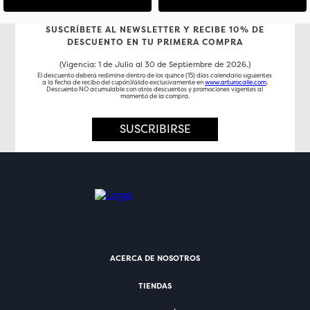
SUSCRÍBETE AL NEWSLETTER Y RECIBE 10% DE
DESCUENTO EN TU PRIMERA COMPRA
(Vigencia: 1 de Julio al 30 de Septiembre de 2026.)
El descuento deberá redimirse dentro de los quince (15) días calendario siguientes
a la fecha de recibo del cupón.Válido exclusivamente en
www.arturocalle.com
.
Descuento NO acumulable con otros descuentos y promociones vigentes al
momento de la compra.
SUSCRIBIRSE
ACERCA DE NOSOTROS
TIENDAS