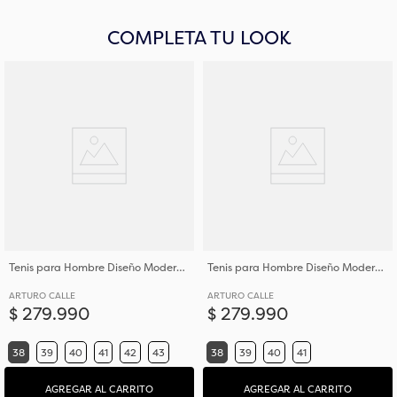
COMPLETA TU LOOK
Tenis para Hombre Diseño Moderno en Cuero
Tenis para Hombre Diseño Moderno en Cuero
ARTURO CALLE
ARTURO CALLE
$
279
.
990
$
279
.
990
38
39
40
41
42
43
38
39
40
41
AGREGAR AL CARRITO
AGREGAR AL CARRITO