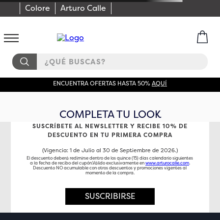
Colore
Arturo Calle
¿QUÉ BUSCAS?
ENCUENTRA OFERTAS HASTA 50%
AQUÍ
COMPLETA TU LOOK
SUSCRÍBETE AL NEWSLETTER Y RECIBE 10% DE
DESCUENTO EN TU PRIMERA COMPRA
(Vigencia: 1 de Julio al 30 de Septiembre de 2026.)
El descuento deberá redimirse dentro de los quince (15) días calendario siguientes
a la fecha de recibo del cupón.Válido exclusivamente en
www.arturocalle.com
.
Descuento NO acumulable con otros descuentos y promociones vigentes al
momento de la compra.
SUSCRIBIRSE