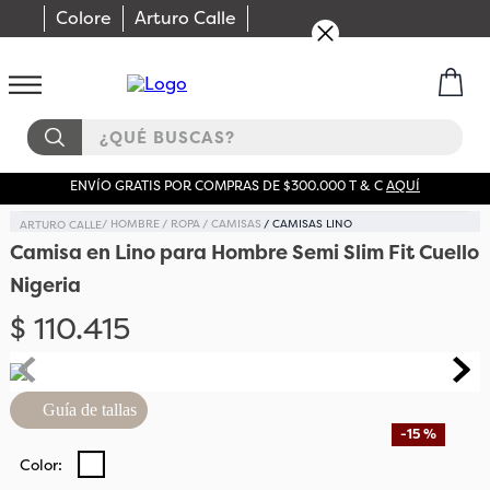
Colore
Arturo Calle
¿QUÉ BUSCAS?
ENVÍO GRATIS POR COMPRAS DE $300.000 T & C
AQUÍ
HOMBRE
ROPA
CAMISAS
CAMISAS LINO
Camisa en Lino para Hombre Semi Slim Fit Cuello
Nigeria
$
110
.
415
Guía de tallas
-
15 %