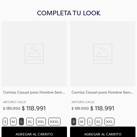
COMPLETA TU LOOK
Camisa Casual para Hombre Semi Slim Fit Corte Ajustado Al Torso
Camisa Casual para Hombre Semi Slim Fit Corte Ajustado Al Torso
ARTURO CALLE
ARTURO CALLE
$
118
.
991
$
118
.
991
$
139
.
990
$
139
.
990
S
M
L
XL
XXL
XXXL
S
M
L
XL
XXL
AGREGAR AL CARRITO
AGREGAR AL CARRITO