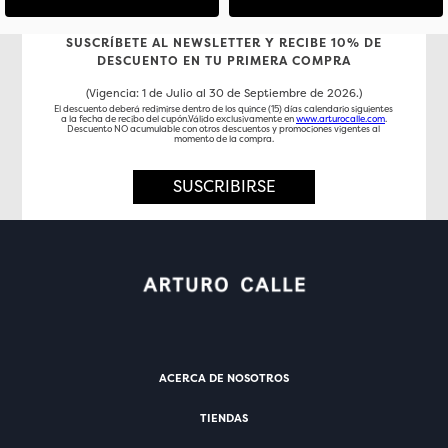
SUSCRÍBETE AL NEWSLETTER Y RECIBE 10% DE
DESCUENTO EN TU PRIMERA COMPRA
(Vigencia: 1 de Julio al 30 de Septiembre de 2026.)
El descuento deberá redimirse dentro de los quince (15) días calendario siguientes
a la fecha de recibo del cupón.Válido exclusivamente en
www.arturocalle.com
.
Descuento NO acumulable con otros descuentos y promociones vigentes al
momento de la compra.
SUSCRIBIRSE
ACERCA DE NOSOTROS
TIENDAS