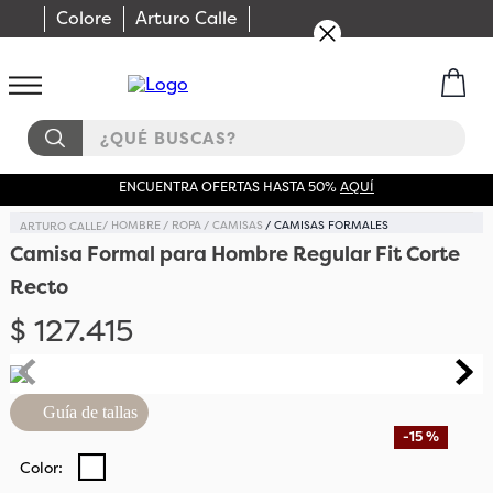
Colore
Arturo Calle
¿QUÉ BUSCAS?
ENCUENTRA OFERTAS HASTA 50%
AQUÍ
HOMBRE
ROPA
CAMISAS
CAMISAS FORMALES
Camisa Formal para Hombre Regular Fit Corte
Recto
$
127
.
415
Guía de tallas
-
15 %