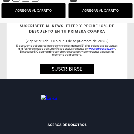
AGREGAR AL CARRITO
AGREGAR AL CARRITO
SUSCRÍBETE AL NEWSLETTER Y RECIBE 10% DE
DESCUENTO EN TU PRIMERA COMPRA
(Vigencia: 1 de Julio al 30 de Septiembre de 2026.)
El descuento deberá redimirse dentro de los quince (15) días calendario siguientes
a la fecha de recibo del cupón.Válido exclusivamente en
www.arturocalle.com
.
Descuento NO acumulable con otros descuentos y promociones vigentes al
momento de la compra.
SUSCRIBIRSE
ACERCA DE NOSOTROS