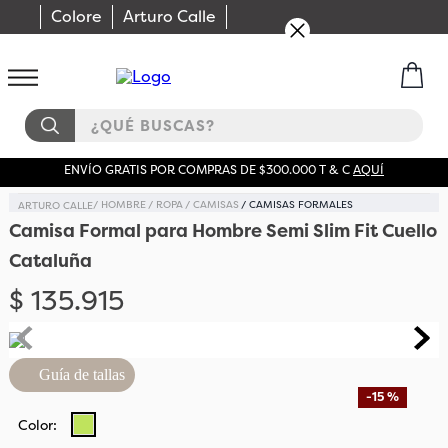
Colore
Arturo Calle
¿QUÉ BUSCAS?
ENVÍO GRATIS POR COMPRAS DE $300.000 T & C
AQUÍ
HOMBRE
ROPA
CAMISAS
CAMISAS FORMALES
Camisa Formal para Hombre Semi Slim Fit Cuello
Cataluña
$
135
.
915
Guía de tallas
-
15 %