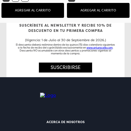
AGREGAR AL CARRITO
AGREGAR AL CARRITO
SUSCRÍBETE AL NEWSLETTER Y RECIBE 10% DE
DESCUENTO EN TU PRIMERA COMPRA
(Vigencia: 1 de Julio al 30 de Septiembre de 2026.)
El descuento deberá redimirse dentro de los quince (15) días calendario siguientes
a la fecha de recibo del cupón.Válido exclusivamente en
www.arturocalle.com
.
Descuento NO acumulable con otros descuentos y promociones vigentes al
momento de la compra.
SUSCRIBIRSE
ACERCA DE NOSOTROS