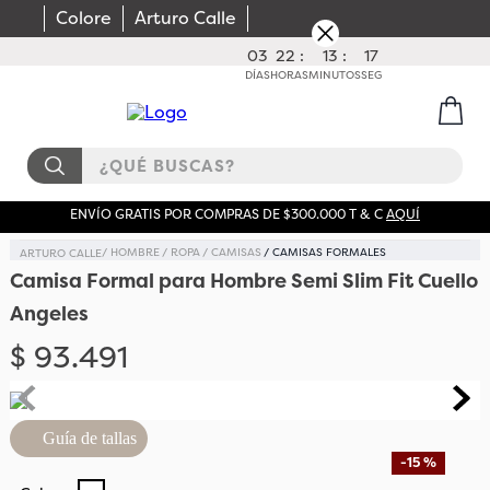
Colore
Arturo Calle
03
22
:
13
:
16
DÍAS
HORAS
MINUTOS
SEG
¿QUÉ BUSCAS?
ENVÍO GRATIS POR COMPRAS DE $300.000 T & C
AQUÍ
HOMBRE
ROPA
CAMISAS
CAMISAS FORMALES
Camisa Formal para Hombre Semi Slim Fit Cuello
Angeles
$
93
.
491
Guía de tallas
-
15 %