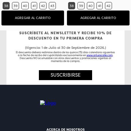
38
39
40
41
42
43
38
39
40
41
42
AGREGAR AL CARRITO
AGREGAR AL CARRITO
SUSCRÍBETE AL NEWSLETTER Y RECIBE 10% DE
DESCUENTO EN TU PRIMERA COMPRA
(Vigencia: 1 de Julio al 30 de Septiembre de 2026.)
El descuento deberá redimirse dentro de los quince (15) días calendario siguientes
a la fecha de recibo del cupón.Válido exclusivamente en
www.arturocalle.com
.
Descuento NO acumulable con otros descuentos y promociones vigentes al
momento de la compra.
SUSCRIBIRSE
ACERCA DE NOSOTROS