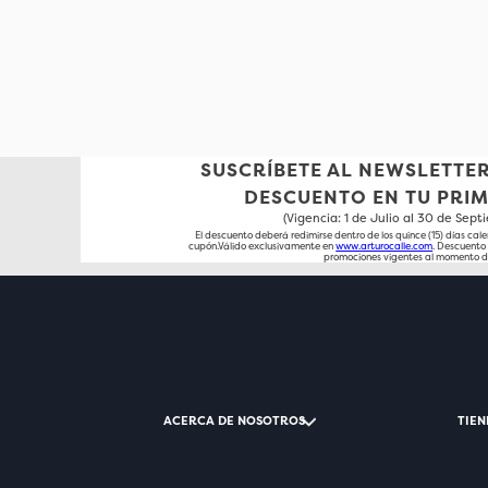
SUSCRÍBETE AL NEWSLETTER
DESCUENTO EN TU PRI
(Vigencia: 1 de Julio al 30 de Sep
El descuento deberá redimirse dentro de los quince (15) días cale
cupón.Válido exclusivamente en
www.arturocalle.com
. Descuent
promociones vigentes al momento d
ACERCA DE NOSOTROS
TIEN