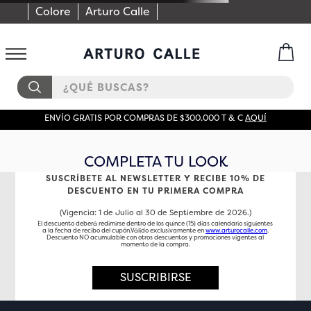
Colore
Arturo Calle
¿QUÉ BUSCAS?
ENVÍO GRATIS POR COMPRAS DE $300.000 T & C
AQUÍ
COMPLETA TU LOOK
SUSCRÍBETE AL NEWSLETTER Y RECIBE 10% DE
DESCUENTO EN TU PRIMERA COMPRA
(Vigencia: 1 de Julio al 30 de Septiembre de 2026.)
El descuento deberá redimirse dentro de los quince (15) días calendario siguientes
a la fecha de recibo del cupón.Válido exclusivamente en
www.arturocalle.com
.
Descuento NO acumulable con otros descuentos y promociones vigentes al
momento de la compra.
SUSCRIBIRSE