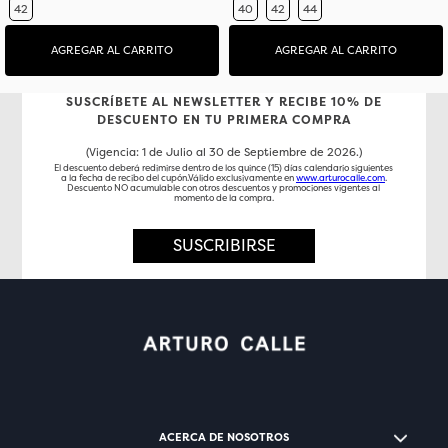
42
40
42
44
AGREGAR AL CARRITO
AGREGAR AL CARRITO
SUSCRÍBETE AL NEWSLETTER Y RECIBE 10% DE
DESCUENTO EN TU PRIMERA COMPRA
(Vigencia: 1 de Julio al 30 de Septiembre de 2026.)
El descuento deberá redimirse dentro de los quince (15) días calendario siguientes
a la fecha de recibo del cupón.Válido exclusivamente en
www.arturocalle.com
.
Descuento NO acumulable con otros descuentos y promociones vigentes al
momento de la compra.
SUSCRIBIRSE
ACERCA DE NOSOTROS