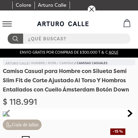
Colore
Arturo Calle
¿QUÉ BUSCAS?
ENVÍO GRATIS POR COMPRAS DE $300.000 T & C
AQUÍ
HOMBRE
ROPA
CAMISAS
CAMISAS CASUALES
Camisa Casual para Hombre con Silueta Semi
Slim Fit de Corte Ajustado Al Torso Y Hombros
Entallados con Cuello Ámsterdam Botón Down
$
118
.
991
Guía de tallas
-
15 %