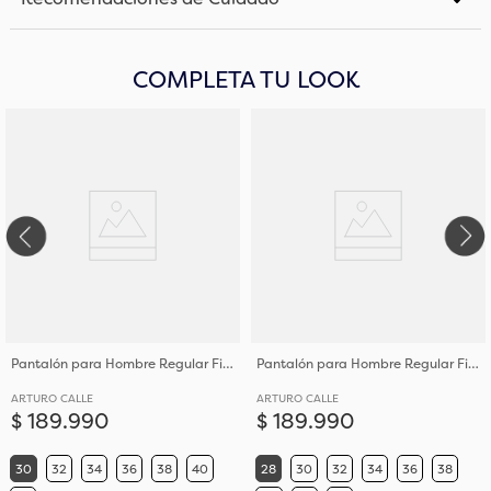
COMPLETA TU LOOK
Pantalón para Hombre Regular Fit Tiro Medio y Bota Recta en Algodón
Pantalón para Hombre Regular Fit Tiro Medio y Bota Recta en Algodón
ARTURO CALLE
ARTURO CALLE
$
189
.
990
$
189
.
990
30
32
34
36
38
40
28
30
32
34
36
38