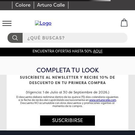
Colore
Arturo Calle
¿QUÉ BUSCAS?
ENCUENTRA OFERTAS HASTA 50%
AQUÍ
COMPLETA TU LOOK
SUSCRÍBETE AL NEWSLETTER Y RECIBE 10% DE
DESCUENTO EN TU PRIMERA COMPRA
(Vigencia: 1 de Julio al 30 de Septiembre de 2026.)
El descuento deberá redimirse dentro de los quince (15) días calendario siguientes
a la fecha de recibo del cupón.Válido exclusivamente en
www.arturocalle.com
.
Descuento NO acumulable con otros descuentos y promociones vigentes al
momento de la compra.
SUSCRIBIRSE