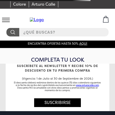
Colore
Arturo Calle
¿QUÉ BUSCAS?
ENCUENTRA OFERTAS HASTA 50%
AQUÍ
COMPLETA TU LOOK
SUSCRÍBETE AL NEWSLETTER Y RECIBE 10% DE
DESCUENTO EN TU PRIMERA COMPRA
(Vigencia: 1 de Julio al 30 de Septiembre de 2026.)
El descuento deberá redimirse dentro de los quince (15) días calendario siguientes
a la fecha de recibo del cupón.Válido exclusivamente en
www.arturocalle.com
.
Descuento NO acumulable con otros descuentos y promociones vigentes al
momento de la compra.
SUSCRIBIRSE