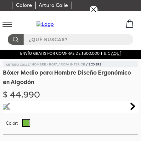
Colore
Arturo Calle
¿QUÉ BUSCAS?
ENVÍO GRATIS POR COMPRAS DE $300.000 T & C
AQUÍ
HOMBRE
ROPA
ROPA INTERIOR
BÓXERS
Bóxer Medio para Hombre Diseño Ergonómico
en Algodón
$
44
.
990