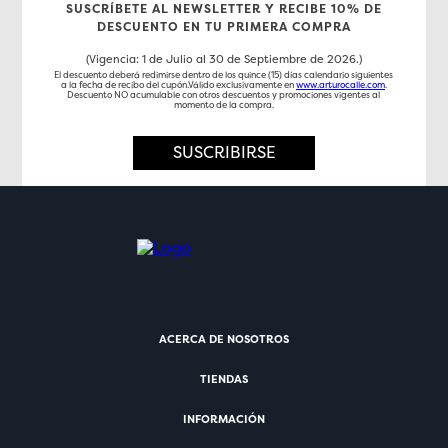
SUSCRÍBETE AL NEWSLETTER Y RECIBE 10% DE
DESCUENTO EN TU PRIMERA COMPRA
(Vigencia: 1 de Julio al 30 de Septiembre de 2026.)
El descuento deberá redimirse dentro de los quince (15) días calendario siguientes
a la fecha de recibo del cupón.Válido exclusivamente en
www.arturocalle.com
.
Descuento NO acumulable con otros descuentos y promociones vigentes al
momento de la compra.
SUSCRIBIRSE
ACERCA DE NOSOTROS
TIENDAS
INFORMACIÓN