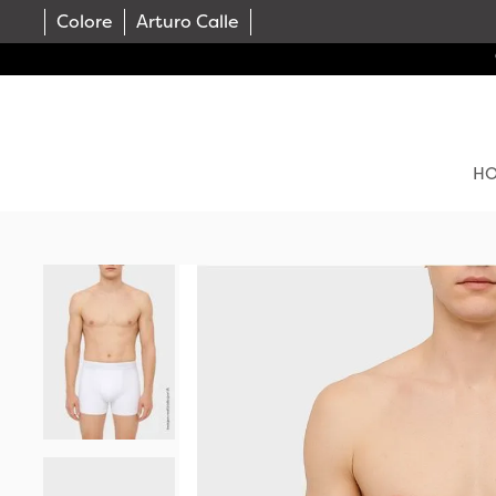
Colore
Arturo Calle
H