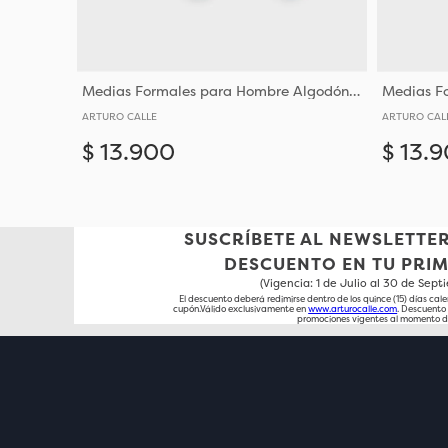
Medias Formales para Hombre Algodón y Poliéster
ARTURO CALLE
ARTURO CAL
$
13
.
900
$
13
.
9
Añadir
10-12
SUSCRÍBETE AL NEWSLETTER
DESCUENTO EN TU PRI
(Vigencia: 1 de Julio al 30 de Sep
El descuento deberá redimirse dentro de los quince (15) días cale
cupón.Válido exclusivamente en
www.arturocalle.com
. Descuent
promociones vigentes al momento d