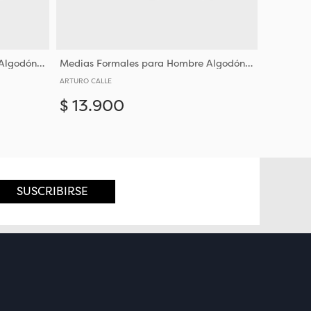
Medias Formales para Hombre Algodón y Poliéster
Medias Formales para Hombre Algodón y Poliéster
ARTURO CALLE
$
13
.
900
Añadir
Añadir
10-12
SUSCRIBIRSE