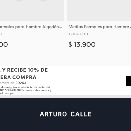
Medias Formales para Hombre Algodón y Poliéster
LE
ARTURO CALLE
00
$
13
.
900
Añadir
10-12
10-12
 Y RECIBE 10% DE
MERA COMPRA
tiembre de 2026.)
ndario siguientes a la fecha de recibo del
o NO ACUMULABLE con otros descuentos y
e la compra.