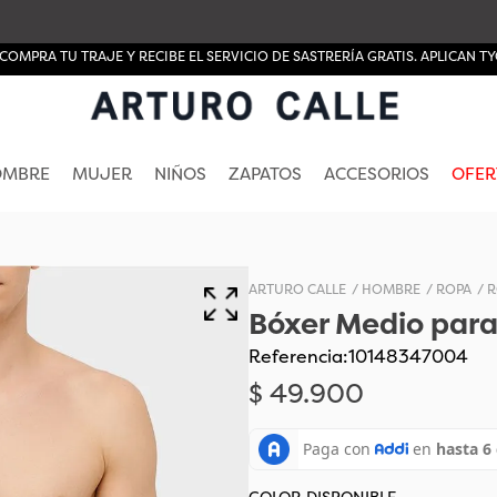
COMPRA TU TRAJE Y RECIBE EL SERVICIO DE SASTRERÍA GRATIS. APLICAN TY
OMBRE
MUJER
NIÑOS
ZAPATOS
ACCESORIOS
OFER
HOMBRE
ROPA
R
Bóxer Medio par
Referencia
:
10148347004
$
49
.
900