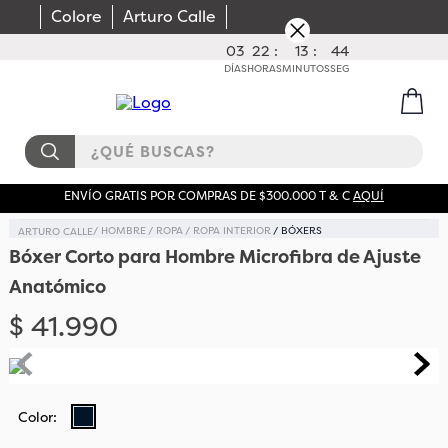
Colore
Arturo Calle
03
22
:
13
:
43
DÍAS
HORAS
MINUTOS
SEG
¿QUÉ BUSCAS?
ENVÍO GRATIS POR COMPRAS DE $300.000 T & C
AQUÍ
HOMBRE
ROPA
ROPA INTERIOR
BÓXERS
Bóxer Corto para Hombre Microfibra de Ajuste
Anatómico
$
41
.
990