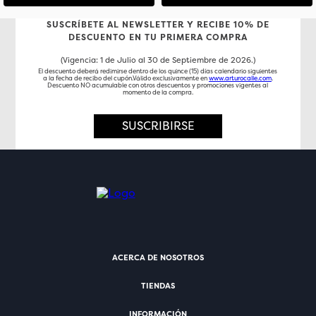
SUSCRÍBETE AL NEWSLETTER Y RECIBE 10% DE
DESCUENTO EN TU PRIMERA COMPRA
(Vigencia: 1 de Julio al 30 de Septiembre de 2026.)
El descuento deberá redimirse dentro de los quince (15) días calendario siguientes
a la fecha de recibo del cupón.Válido exclusivamente en
www.arturocalle.com
.
Descuento NO acumulable con otros descuentos y promociones vigentes al
momento de la compra.
SUSCRIBIRSE
ACERCA DE NOSOTROS
TIENDAS
INFORMACIÓN