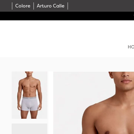
Colore
Arturo Calle
H