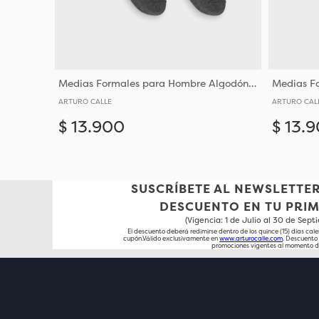
Medias Formales para Hombre Algodón y Poliéster
ARTURO CALLE
ARTURO CAL
$
13
.
900
$
13
.
9
Añadir
10-12
SUSCRÍBETE AL NEWSLETTER
DESCUENTO EN TU PRI
(Vigencia: 1 de Julio al 30 de Sep
El descuento deberá redimirse dentro de los quince (15) días cale
cupón.Válido exclusivamente en
www.arturocalle.com
. Descuent
promociones vigentes al momento d