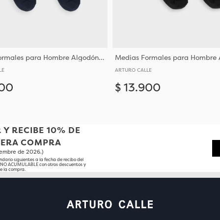
Medias Formales para Hombre Algodón y Poliéster
LE
ARTURO CALLE
00
$
13
.
900
Añadir
10-12
10-12
 Y RECIBE 10% DE
MERA COMPRA
tiembre de 2026.)
ndario siguientes a la fecha de recibo del
o NO ACUMULABLE con otros descuentos y
e la compra.