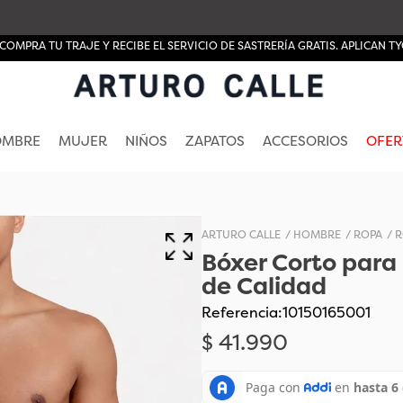
COMPRA TU TRAJE Y RECIBE EL SERVICIO DE SASTRERÍA GRATIS. APLICAN TY
OMBRE
MUJER
NIÑOS
ZAPATOS
ACCESORIOS
OFER
HOMBRE
ROPA
R
Bóxer Corto para
de Calidad
Referencia
:
10150165001
$
41
.
990