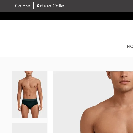
Colore
Arturo Calle
H