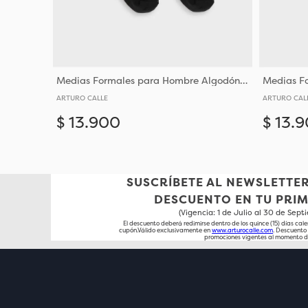
Medias Formales para Hombre Algodón y Poliéster
ARTURO CALLE
ARTURO CAL
$
13
.
900
$
13
.
9
Añadir
10-12
SUSCRÍBETE AL NEWSLETTER
DESCUENTO EN TU PRI
(Vigencia: 1 de Julio al 30 de Sep
El descuento deberá redimirse dentro de los quince (15) días cale
cupón.Válido exclusivamente en
www.arturocalle.com
. Descuent
promociones vigentes al momento d