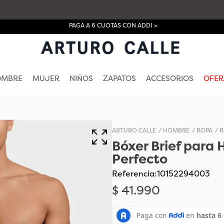
PAGA A 6 CUOTAS CON ADDI >
OMBRE
MUJER
NIÑOS
ZAPATOS
ACCESORIOS
OFER
HOMBRE
ROPA
R
Bóxer Brief para
Perfecto
Referencia
:
10152294003
$
41
.
990