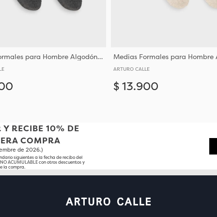
Medias Formales para Hombre Algodón y Poliéster
LE
ARTURO CALLE
00
$
13
.
900
Añadir
10-12
10-12
 Y RECIBE 10% DE
MERA COMPRA
tiembre de 2026.)
ndario siguientes a la fecha de recibo del
o NO ACUMULABLE con otros descuentos y
e la compra.