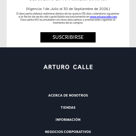
(Vigencia: 1 de Julio al 30 de Septiembre de 2026.)
El descuento deberá redimirse dentro de los quince (15) días calendario siguientes
a la fecha de recibo del cupón.Válido exclusivamente en
www.arturocalle.com
.
Descuento NO acumulable con otros descuentos y promociones vigentes al
momento de la compra.
SUSCRIBIRSE
ACERCA DE NOSOTROS
TIENDAS
INFORMACIÓN
NEGOCIOS CORPORATIVOS