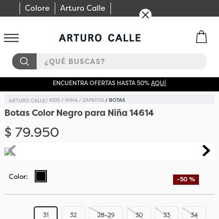
Colore
Arturo Calle
¿QUÉ BUSCAS?
ENCUENTRA OFERTAS HASTA 50%
AQUÍ
KIDS
NINA
ZAPATOS
BOTAS
Botas Color Negro para Niña 14614
$
79
.
950
-
50 %
31
32
28-29
30
33
34