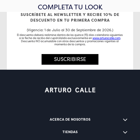
COMPLETA TU LOOK
SUSCRÍBETE AL NEWSLETTER Y RECIBE 10% DE
DESCUENTO EN TU PRIMERA COMPRA
(Vigencia: 1 de Julio al 30 de Septiembre de 2026.)
El descuento deberá redimirse dentro de los quince (15) días calendario siguientes
a la fecha de recibo del cupón.Válido exclusivamente en
www.arturocalle.com
.
Descuento NO acumulable con otros descuentos y promociones vigentes al
momento de la compra.
SUSCRIBIRSE
ACERCA DE NOSOTROS
TIENDAS