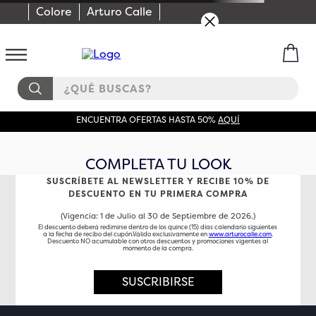
Colore
Arturo Calle
¿QUÉ BUSCAS?
ENCUENTRA OFERTAS HASTA 50%
AQUÍ
COMPLETA TU LOOK
SUSCRÍBETE AL NEWSLETTER Y RECIBE 10% DE
DESCUENTO EN TU PRIMERA COMPRA
(Vigencia: 1 de Julio al 30 de Septiembre de 2026.)
El descuento deberá redimirse dentro de los quince (15) días calendario siguientes
a la fecha de recibo del cupón.Válido exclusivamente en
www.arturocalle.com
.
Descuento NO acumulable con otros descuentos y promociones vigentes al
momento de la compra.
SUSCRIBIRSE