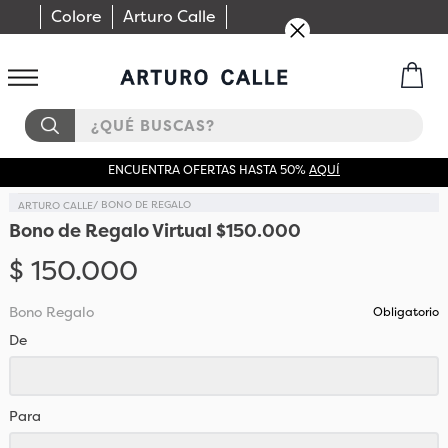
Colore
Arturo Calle
¿QUÉ BUSCAS?
ENCUENTRA OFERTAS HASTA 50%
AQUÍ
BONO DE REGALO
Bono de Regalo Virtual $150.000
$
150
.
000
Bono Regalo
Obligatorio
De
Para