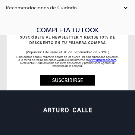
Recomendaciones de Cuidado
COMPLETA TU LOOK
SUSCRÍBETE AL NEWSLETTER Y RECIBE 10% DE
DESCUENTO EN TU PRIMERA COMPRA
(Vigencia: 1 de Julio al 30 de Septiembre de 2026.)
El descuento deberá redimirse dentro de los quince (15) días calendario siguientes
a la fecha de recibo del cupón.Válido exclusivamente en
www.arturocalle.com
.
Descuento NO acumulable con otros descuentos y promociones vigentes al
momento de la compra.
SUSCRIBIRSE