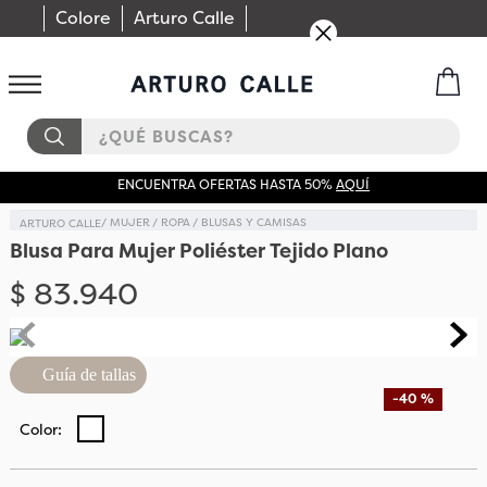
Colore
Arturo Calle
¿QUÉ BUSCAS?
ENCUENTRA OFERTAS HASTA 50%
AQUÍ
MUJER
ROPA
BLUSAS Y CAMISAS
Blusa Para Mujer Poliéster Tejido Plano
$
83
.
940
Guía de tallas
-
40 %