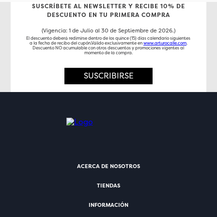
SUSCRÍBETE AL NEWSLETTER Y RECIBE 10% DE
DESCUENTO EN TU PRIMERA COMPRA
(Vigencia: 1 de Julio al 30 de Septiembre de 2026.)
El descuento deberá redimirse dentro de los quince (15) días calendario siguientes
a la fecha de recibo del cupón.Válido exclusivamente en
www.arturocalle.com
.
Descuento NO acumulable con otros descuentos y promociones vigentes al
momento de la compra.
SUSCRIBIRSE
ACERCA DE NOSOTROS
TIENDAS
INFORMACIÓN