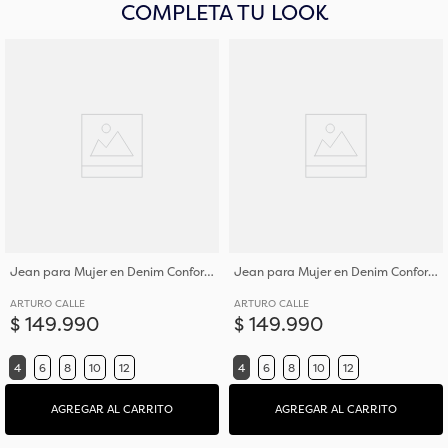
COMPLETA TU LOOK
Jean para Mujer en Denim Confortable Y Resistente
Jean para Mujer en Denim Confortable Y Resistente
ARTURO CALLE
ARTURO CALLE
$
149
.
990
$
149
.
990
4
6
8
10
12
4
6
8
10
12
AGREGAR AL CARRITO
AGREGAR AL CARRITO