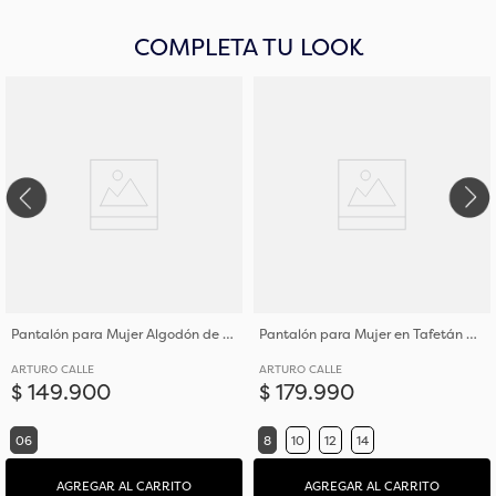
COMPLETA TU LOOK
Pantalón para Mujer Algodón de Tejido Plano Tipo Tafetán
Pantalón para Mujer en Tafetán de Poliéster con Elastano
ARTURO CALLE
ARTURO CALLE
$
149
.
900
$
179
.
990
06
8
10
12
14
AGREGAR AL CARRITO
AGREGAR AL CARRITO