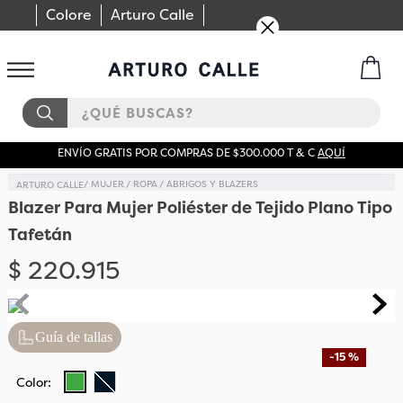
Colore
Arturo Calle
¿QUÉ BUSCAS?
ENVÍO GRATIS POR COMPRAS DE $300.000 T & C
AQUÍ
MUJER
ROPA
ABRIGOS Y BLAZERS
Blazer Para Mujer Poliéster de Tejido Plano Tipo
Tafetán
$
220
.
915
Guía de tallas
-
15 %