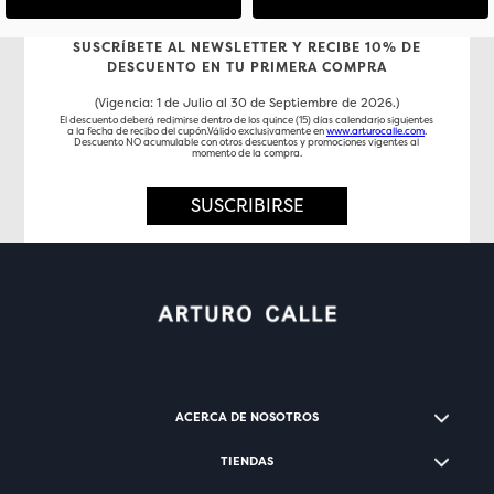
SUSCRÍBETE AL NEWSLETTER Y RECIBE 10% DE
DESCUENTO EN TU PRIMERA COMPRA
(Vigencia: 1 de Julio al 30 de Septiembre de 2026.)
El descuento deberá redimirse dentro de los quince (15) días calendario siguientes
a la fecha de recibo del cupón.Válido exclusivamente en
www.arturocalle.com
.
Descuento NO acumulable con otros descuentos y promociones vigentes al
momento de la compra.
SUSCRIBIRSE
ACERCA DE NOSOTROS
TIENDAS