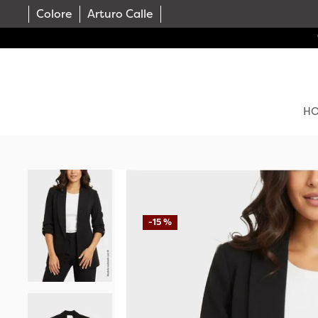
Colore
Arturo Calle
H
-
15 %