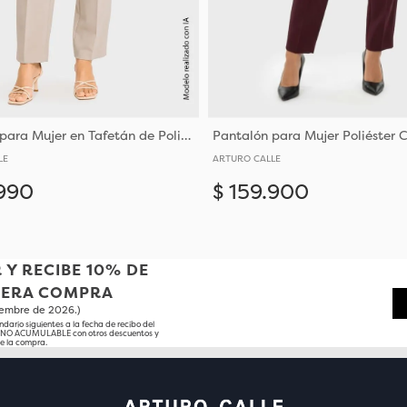
Pantalón para Mujer en Tafetán de Poliéster con Elastano
LE
ARTURO CALLE
990
$
159
.
900
Añadir
8
10
12
14
6
8
10
 Y RECIBE 10% DE
MERA COMPRA
tiembre de 2026.)
ndario siguientes a la fecha de recibo del
o NO ACUMULABLE con otros descuentos y
e la compra.