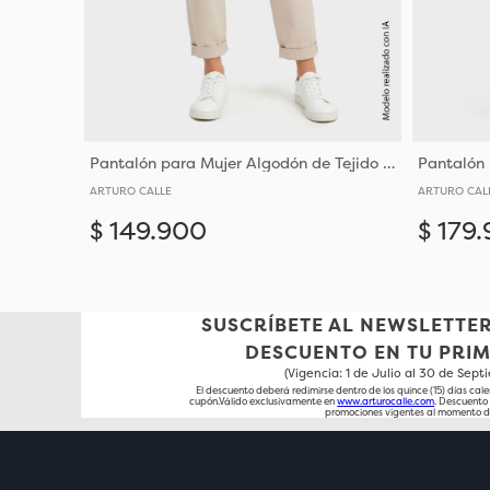
Pantalón para Mujer Algodón de Tejido Plano Tipo Tafetán
ARTURO CALLE
ARTURO CAL
$
149
.
900
$
179
.
Añadir
06
SUSCRÍBETE AL NEWSLETTER
DESCUENTO EN TU PRI
(Vigencia: 1 de Julio al 30 de Sep
El descuento deberá redimirse dentro de los quince (15) días cale
cupón.Válido exclusivamente en
www.arturocalle.com
. Descuent
promociones vigentes al momento d