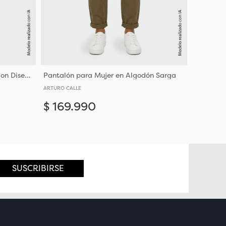
Pantalón para Mujer Poliéster Con Diseño Clásico
Pantalón para Mujer en Algodón Sarga
ARTURO CALLE
$
169
.
990
Añadir
Añadir
4
6
8
10
14
16
SUSCRIBIRSE