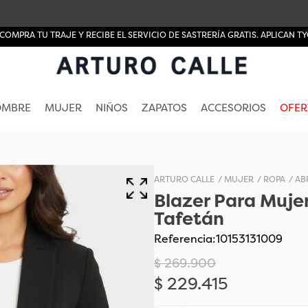
COMPRA TU TRAJE Y RECIBE EL SERVICIO DE SASTRERÍA GRATIS. APLICAN TY
OMBRE
MUJER
NIÑOS
ZAPATOS
ACCESORIOS
OFER
MUJER
ROPA
AB
Blazer Para Mujer
Tafetán
Referencia
:
10153131009
$
269
.
900
$
229
.
415