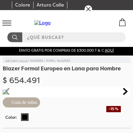
Colore
Arturo Calle
¿QUÉ BUSCAS?
ENVÍO GRATIS POR COMPRAS DE $300.000 T & C
AQUÍ
HOMBRE
ROPA
BLAZERS
Blazer Formal Europeo en Lana para Hombre
$
654
.
491
Guía de tallas
-
15 %