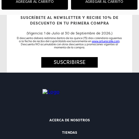
AGREGAR AL CARRITO
AGREGAR AL CARRITO
SUSCRÍBETE AL NEWSLETTER Y RECIBE 10% DE
DESCUENTO EN TU PRIMERA COMPRA
(Vigencia: 1 de Julio al 30 de Septiembre de 2026.)
El descuento deberá redimirse dentro de los quince (15) días calendario siguientes
a la fecha de recibo del cupón.Válido exclusivamente en
www.arturocalle.com
.
Descuento NO acumulable con otros descuentos y promociones vigentes al
momento de la compra.
SUSCRIBIRSE
ACERCA DE NOSOTROS
TIENDAS