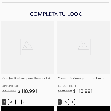
COMPLETA TU LOOK
Camisa Business para Hombre Estampada Regular Fit
Camisa Business para Hombre Estampada Regular Fit
ARTURO CALLE
ARTURO CALLE
$
118
.
991
$
118
.
991
$
139
.
990
$
139
.
990
S
M
L
XL
S
M
L