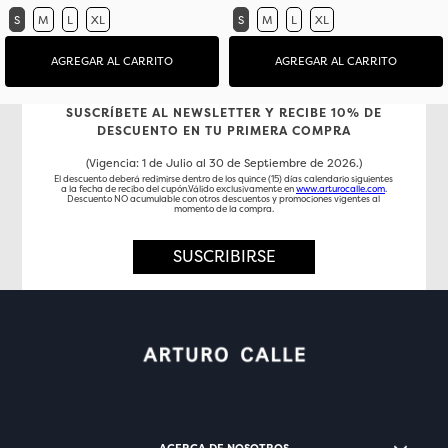
S
M
L
XL
S
M
L
XL
AGREGAR AL CARRITO
AGREGAR AL CARRITO
SUSCRÍBETE AL NEWSLETTER Y RECIBE 10% DE
DESCUENTO EN TU PRIMERA COMPRA
(Vigencia: 1 de Julio al 30 de Septiembre de 2026.)
El descuento deberá redimirse dentro de los quince (15) días calendario siguientes
a la fecha de recibo del cupón.Válido exclusivamente en
www.arturocalle.com
.
Descuento NO acumulable con otros descuentos y promociones vigentes al
momento de la compra.
SUSCRIBIRSE