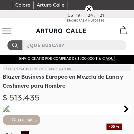
Colore
Arturo Calle
03
19
:
24
:
21
DÍAS
HORAS
MINUTOS
SEG
¿QUÉ BUSCAS?
ENVÍO GRATIS POR COMPRAS DE $300.000 T & C
AQUÍ
HOMBRE
ROPA
BLAZERS
Blazer Business Europeo en Mezcla de Lana y
Cashmere para Hombre
$
513
.
435
Guía de tallas
-
35 %