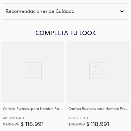
Recomendaciones de Cuidado
COMPLETA TU LOOK
Camisa Business para Hombre Estampada Regular Fit
Camisa Business para Hombre Estampada Regular Fit
ARTURO CALLE
ARTURO CALLE
$
118
.
991
$
118
.
991
$
139
.
990
$
139
.
990