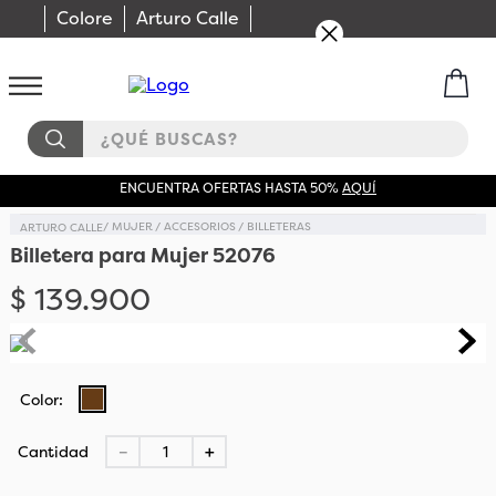
Colore
Arturo Calle
¿QUÉ BUSCAS?
ENCUENTRA OFERTAS HASTA 50%
AQUÍ
MUJER
ACCESORIOS
BILLETERAS
Billetera para Mujer 52076
$
139
.
900
Cantidad
－
＋