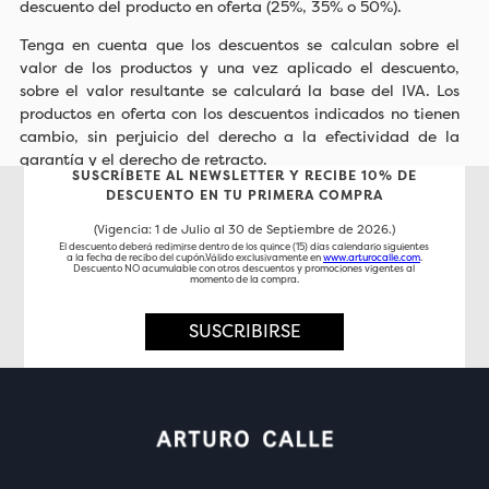
descuento del producto en oferta (25%, 35% o 50%).
Tenga en cuenta que los descuentos se calculan sobre el
valor de los productos y una vez aplicado el descuento,
sobre el valor resultante se calculará la base del IVA. Los
productos en oferta con los descuentos indicados no tienen
cambio, sin perjuicio del derecho a la efectividad de la
garantía y el derecho de retracto.
SUSCRÍBETE AL NEWSLETTER Y RECIBE 10% DE
DESCUENTO EN TU PRIMERA COMPRA
(Vigencia: 1 de Julio al 30 de Septiembre de 2026.)
El descuento deberá redimirse dentro de los quince (15) días calendario siguientes
a la fecha de recibo del cupón.Válido exclusivamente en
www.arturocalle.com
.
Descuento NO acumulable con otros descuentos y promociones vigentes al
momento de la compra.
SUSCRIBIRSE